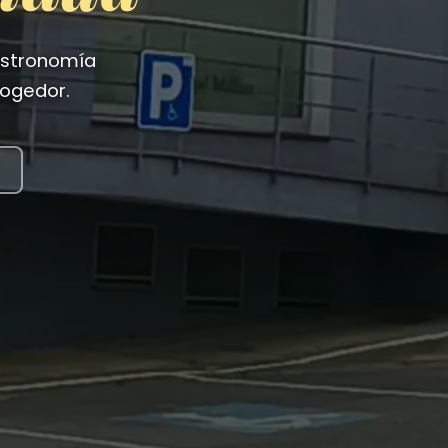
gastronomía
cogedor.
e
e