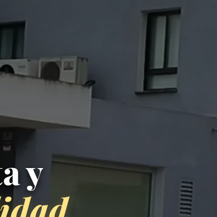
a y
lidad