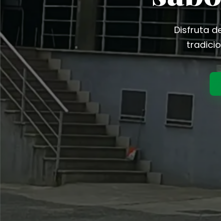
T
F
Disfruta d
tradici
C
C